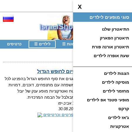
X
סוגי מופעים לילדים
☰
IsraelShow.
co.il
התיאטרון שלנו
תיאטרון הפארק
לפי עיר
☰
תיאטראות
☰
לילדים
☰
כרטיסים
תיאטרון אורנה פורת
שעת אופרה לילדים
הצגות לילדים
________________________________
הקרנבל של יובל - מסיבת סיום לחופש הגדול
הצגות לילדים
חוגגים את סוף החופש הגדול בהפנינג לכל
מוסיקה לילדים
המשפחה עם מתנפחים, דוכנים, דמויות
מחזמר לילדים
שטח ואטרקציות מופע ענק של יובל
המבולבל על הבמה המרכזית.
מופעי סטנד אפ לילדים
תל אביב-יפו
קרקס
30.08.2026
לפרטים וכרטיסים
ג'אז
לילדים
אטרקציות