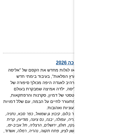
אליסה בארץ הפלאות – חנוכה 2026
בואו לגלות מחדש את הקסם של "אליסה
בארץ הפלאות", בעיבוד בימתי חדש
ומרהיב לאגדה היפה מכולן! סיפורה של
אליסה, ילדה אמיצה שמבקרת בעולם
פנטסטי של דמיון, סקרנות והרפתקאות,
שמתעורר לחיים על הבמה, עם שלל דמויות
צבעוניות ואהובות.
כפר בלום, קיבוץ גן שמואל, כפר סבא, נתניה,
טבריה, עפולה, יבנה, נס ציונה, מודיעין, קרית
מוצקין, חולון, ירושלים, הרצליה, תל אביב-יפו,
ראשון לציון, פתח תקווה, נהריה, רמלה, אשדוד,